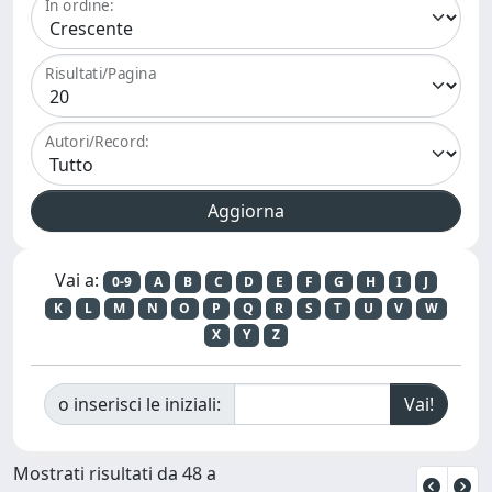
In ordine:
Risultati/Pagina
Autori/Record:
Vai a:
0-9
A
B
C
D
E
F
G
H
I
J
K
L
M
N
O
P
Q
R
S
T
U
V
W
X
Y
Z
o inserisci le iniziali:
Mostrati risultati da 48 a