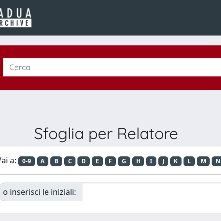
Sfoglia per Relatore
ai a:
0-9
A
B
C
D
E
F
G
H
I
J
K
L
M
N
o inserisci le iniziali: