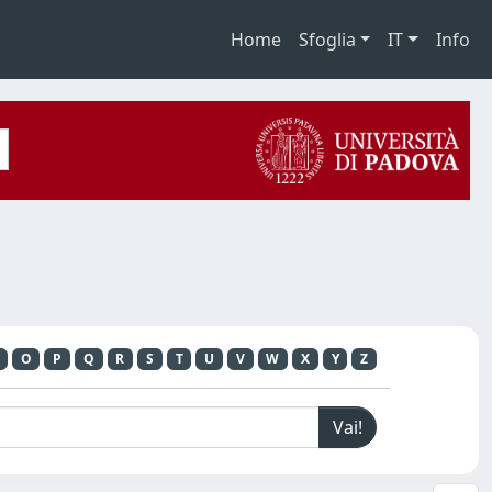
Home
Sfoglia
IT
Info
O
P
Q
R
S
T
U
V
W
X
Y
Z