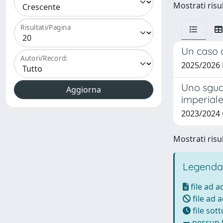
Mostrati risul
Risultati/Pagina
Un caso 
Autori/Record:
2025/2026
Uno sguar
imperiale
2023/2024
Mostrati risul
Legenda
file ad 
file ad 
file sot
nessun f