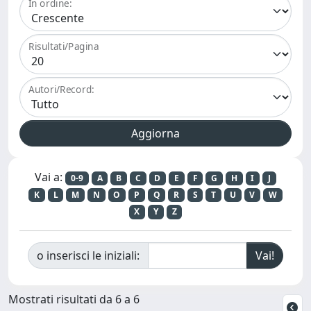
In ordine:
Risultati/Pagina
Autori/Record:
Vai a:
0-9
A
B
C
D
E
F
G
H
I
J
K
L
M
N
O
P
Q
R
S
T
U
V
W
X
Y
Z
o inserisci le iniziali:
Mostrati risultati da 6 a 6