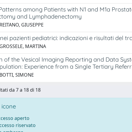
 Patterns among Patients with N1 and M1a Prostat
ectomy and Lymphadenectomy
 REITANO, GIUSEPPE
i nei pazienti pediatrici: indicazioni e risultati de
 GROSSELE, MARTINA
on of the Vesical Imaging Reporting and Data Sys
ulation: Experience from a Single Tertiary Refer
 BOTTI, SIMONE
tati da 7 a 18 di 18
 icone
accesso aperto
accesso riservato