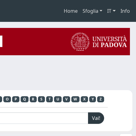
Home
Sfoglia
IT
Info
O
P
Q
R
S
T
U
V
W
X
Y
Z