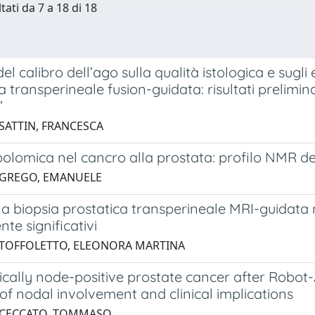
tati da 7 a 18 di 18
l calibro dell’ago sulla qualità istologica e sugli es
a transperineale fusion-guidata: risultati prelimi
”
 SATTIN, FRANCESCA
lomica nel cancro alla prostata: profilo NMR dell
 GREGO, EMANUELE
lla biopsia prostatica transperineale MRI-guidata n
nte significativi
 TOFFOLETTO, ELEONORA MARTINA
cally node-positive prostate cancer after Robot-
of nodal involvement and clinical implications
4 CECCATO, TOMMASO