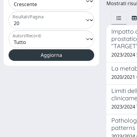
Mostrati risul
Risultati/Pagina
Impatto de
Autori/Record:
prostatic
“TARGET
2023/2024
La metabo
2020/2021
Limiti de
clinicame
2023/2024
Pathologi
patterns 
2023/202