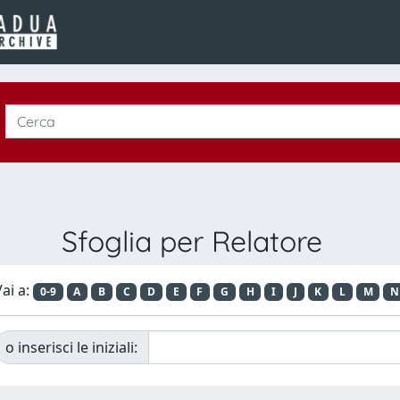
Sfoglia per Relatore
ai a:
0-9
A
B
C
D
E
F
G
H
I
J
K
L
M
N
o inserisci le iniziali: