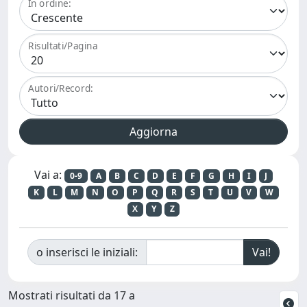
In ordine:
Risultati/Pagina
Autori/Record:
Vai a:
0-9
A
B
C
D
E
F
G
H
I
J
K
L
M
N
O
P
Q
R
S
T
U
V
W
X
Y
Z
o inserisci le iniziali:
Mostrati risultati da 17 a