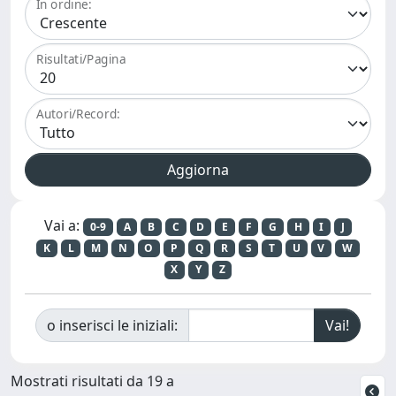
In ordine:
Risultati/Pagina
Autori/Record:
Vai a:
0-9
A
B
C
D
E
F
G
H
I
J
K
L
M
N
O
P
Q
R
S
T
U
V
W
X
Y
Z
o inserisci le iniziali:
Mostrati risultati da 19 a