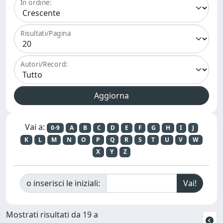
In ordine:
Risultati/Pagina
Autori/Record:
Vai a:
0-9
A
B
C
D
E
F
G
H
I
J
K
L
M
N
O
P
Q
R
S
T
U
V
W
X
Y
Z
o inserisci le iniziali:
Mostrati risultati da 19 a