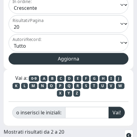
In ordine:
Risultati/Pagina
Autori/Record:
Vai a:
0-9
A
B
C
D
E
F
G
H
I
J
K
L
M
N
O
P
Q
R
S
T
U
V
W
X
Y
Z
o inserisci le iniziali:
Mostrati risultati da 2 a 20