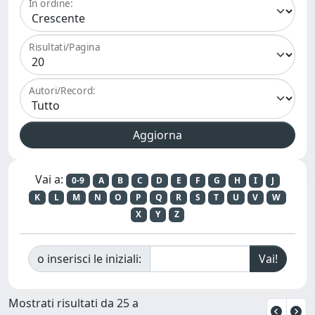
In ordine:
Risultati/Pagina
Autori/Record:
Vai a:
0-9
A
B
C
D
E
F
G
H
I
J
K
L
M
N
O
P
Q
R
S
T
U
V
W
X
Y
Z
o inserisci le iniziali:
Mostrati risultati da 25 a