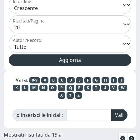
In ordine:
Risultati/Pagina
Autori/Record:
Vai a:
0-9
A
B
C
D
E
F
G
H
I
J
K
L
M
N
O
P
Q
R
S
T
U
V
W
X
Y
Z
o inserisci le iniziali:
Mostrati risultati da 19 a