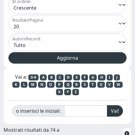
In ordine:
Risultati/Pagina
Autori/Record:
Vai a:
0-9
A
B
C
D
E
F
G
H
I
J
K
L
M
N
O
P
Q
R
S
T
U
V
W
X
Y
Z
o inserisci le iniziali:
Mostrati risultati da 74 a