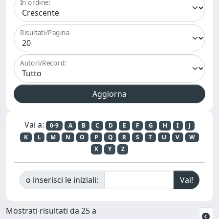
In ordine:
Risultati/Pagina
Autori/Record:
Vai a:
0-9
A
B
C
D
E
F
G
H
I
J
K
L
M
N
O
P
Q
R
S
T
U
V
W
X
Y
Z
o inserisci le iniziali:
Mostrati risultati da 25 a