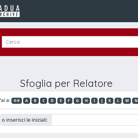
Sfoglia per Relatore
ai a:
0-9
A
B
C
D
E
F
G
H
I
J
K
L
M
N
o inserisci le iniziali: