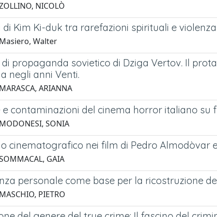
 ZOLLINO, NICOLÒ
 di Kim Ki-duk tra rarefazioni spirituali e violenza
Masiero, Walter
 di propaganda sovietico di Dziga Vertov. Il prot
na negli anni Venti.
 MARASCA, ARIANNA
 e contaminazioni del cinema horror italiano su fi
 MODONESI, SONIA
mo cinematografico nei film di Pedro Almodòvar e
 SOMMACAL, GAIA
nza personale come base per la ricostruzione del 
 MASCHIO, PIETRO
one del genere del true crime: Il fascino del cr