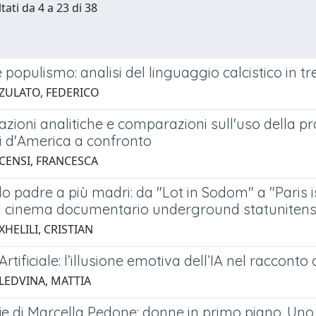
tati da 4 a 23 di 38
populismo: analisi del linguaggio calcistico in tre
 ZULATO, FEDERICO
azioni analitiche e comparazioni sull'uso della 
ti d'America a confronto
 CENSI, FRANCESCA
o padre a più madri: da "Lot in Sodom" a "Paris i
el cinema documentario underground statunitens
XHELILI, CRISTIAN
rtificiale: l’illusione emotiva dell’IA nel raccont
 LEDVINA, MATTIA
ie di Marcella Pedone: donne in primo piano. Uno