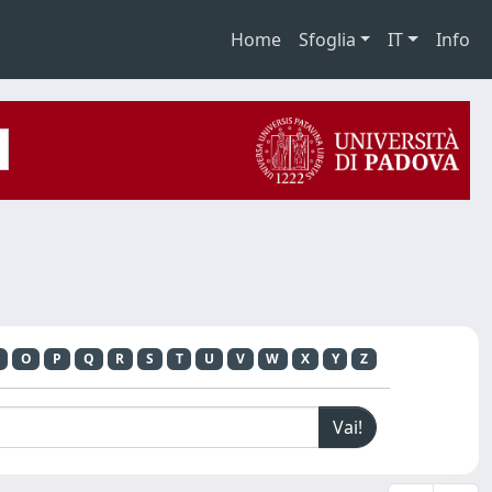
Home
Sfoglia
IT
Info
O
P
Q
R
S
T
U
V
W
X
Y
Z