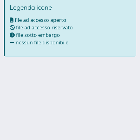
Legenda icone
file ad accesso aperto
file ad accesso riservato
file sotto embargo
nessun file disponibile
Powered by UNITESI
-
Info
Sistema
-
Licenza
-
Utilizzo dei
Copyright © 2026
cookie
-
Area riservata