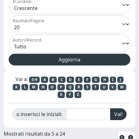
In ordine:
Risultati/Pagina
Autori/Record:
Vai a:
0-9
A
B
C
D
E
F
G
H
I
J
K
L
M
N
O
P
Q
R
S
T
U
V
W
X
Y
Z
o inserisci le iniziali:
Mostrati risultati da 5 a 24