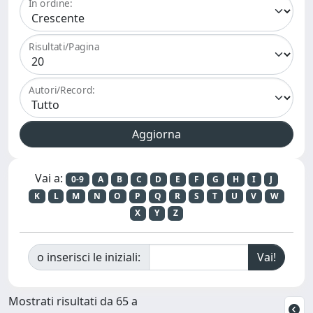
In ordine:
Risultati/Pagina
Autori/Record:
Vai a:
0-9
A
B
C
D
E
F
G
H
I
J
K
L
M
N
O
P
Q
R
S
T
U
V
W
X
Y
Z
o inserisci le iniziali:
Mostrati risultati da 65 a