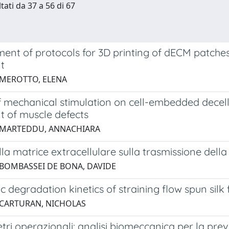
tati da 37 a 56 di 67
ent of protocols for 3D printing of dECM patche
t
 MEROTTO, ELENA
f mechanical stimulation on cell-embedded decellu
t of muscle defects
 MARTEDDU, ANNACHIARA
ella matrice extracellulare sulla trasmissione del
 BOMBASSEI DE BONA, DAVIDE
 degradation kinetics of straining flow spun silk f
 CARTURAN, NICHOLAS
tri operazionali: analisi biomeccanica per la prev