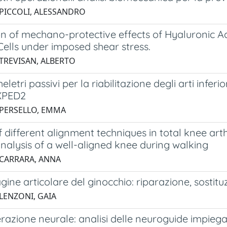
 PICCOLI, ALESSANDRO
on of mechano-protective effects of Hyaluronic 
ells under imposed shear stress.
 TREVISAN, ALBERTO
eletri passivi per la riabilitazione degli arti infer
XPED2
 PERSELLO, EMMA
 different alignment techniques in total knee art
analysis of a well-aligned knee during walking
 CARRARA, ANNA
agine articolare del ginocchio: riparazione, sostit
 LENZONI, GAIA
razione neurale: analisi delle neuroguide impiegat