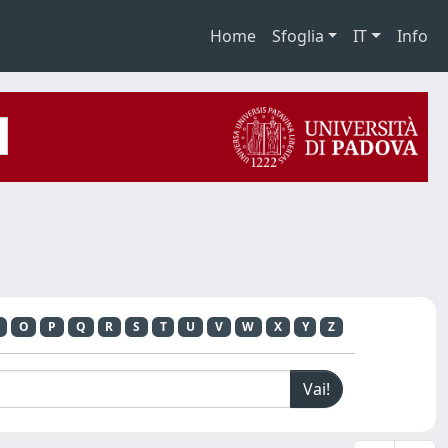
Home
Sfoglia
IT
Info
O
P
Q
R
S
T
U
V
W
X
Y
Z