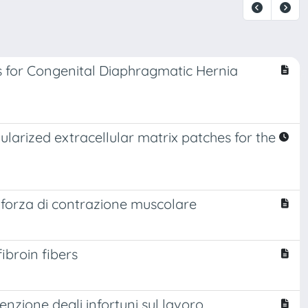
s for Congenital Diaphragmatic Hernia
larized extracellular matrix patches for the
la forza di contrazione muscolare
ibroin fibers
enzione degli infortuni sul lavoro