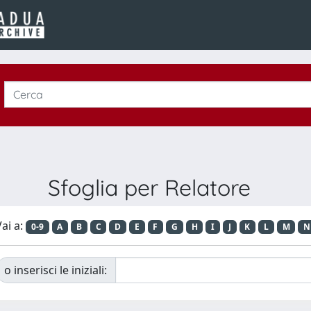
Sfoglia per Relatore
ai a:
0-9
A
B
C
D
E
F
G
H
I
J
K
L
M
N
o inserisci le iniziali: