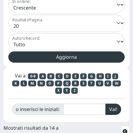
In ordine:
Risultati/Pagina
Autori/Record:
Vai a:
0-9
A
B
C
D
E
F
G
H
I
J
K
L
M
N
O
P
Q
R
S
T
U
V
W
X
Y
Z
o inserisci le iniziali:
Mostrati risultati da 14 a