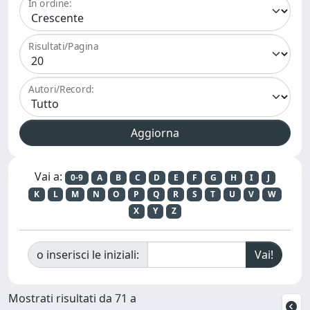
In ordine:
Risultati/Pagina
Autori/Record:
Vai a:
0-9
A
B
C
D
E
F
G
H
I
J
K
L
M
N
O
P
Q
R
S
T
U
V
W
X
Y
Z
o inserisci le iniziali:
Mostrati risultati da 71 a