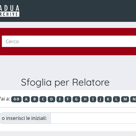
Sfoglia per Relatore
ai a:
0-9
A
B
C
D
E
F
G
H
I
J
K
L
M
N
o inserisci le iniziali: