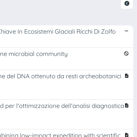
ve In Ecosistemi Glaciali Ricchi Di Zolfo
ine microbial community
one del DNA ottenuto da resti archeobotanici
er l'ottimizzazione dell'analisi diagnostica
bining low-impact expedition with scientific