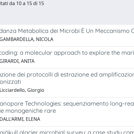
tati da 10 a 15 di 15
anza Metabolica dei Microbi È Un Meccanismo Chia
 GAMBARDELLA, NICOLA
oding: a molecular approach to explore the mar
GIRARDI, ANITA
zione dei protocolli di estrazione ed amplificazi
onizzati
icciardello, Giorgio
anopore Technologies: sequenziamento long-read p
tie monogeniche rare
DALL'ARMI, ELENA
jökull glacier microbial survey: a case study com