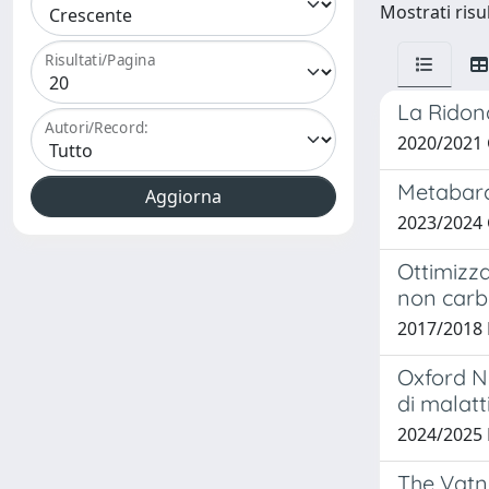
Mostrati risul
Risultati/Pagina
La Ridond
Autori/Record:
2020/2021
Metabarc
2023/2024 
Ottimizza
non carb
2017/2018 L
Oxford N
di malat
2024/2025 
The Vatna