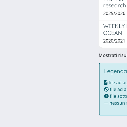
research.
2025/202
WEEKLY 
OCEAN
2020/2021
Mostrati risul
Legenda
file ad 
file ad 
file sot
nessun f