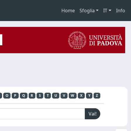
Home
Sfoglia
IT
Info
O
P
Q
R
S
T
U
V
W
X
Y
Z