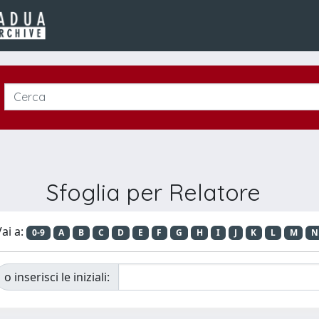
Sfoglia per Relatore
ai a:
0-9
A
B
C
D
E
F
G
H
I
J
K
L
M
N
o inserisci le iniziali: