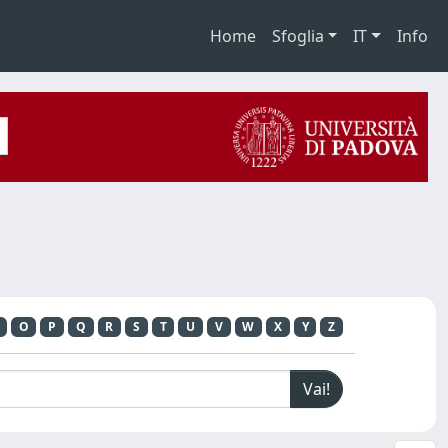
Home
Sfoglia
IT
Info
O
P
Q
R
S
T
U
V
W
X
Y
Z