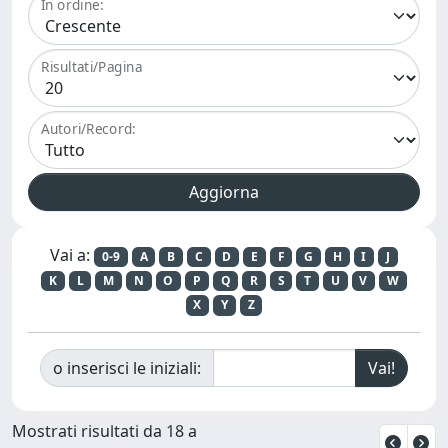
In ordine:
Risultati/Pagina
Autori/Record:
Vai a:
0-9
A
B
C
D
E
F
G
H
I
J
K
L
M
N
O
P
Q
R
S
T
U
V
W
X
Y
Z
o inserisci le iniziali:
Mostrati risultati da 18 a