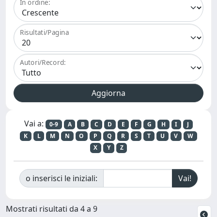
In ordine:
Risultati/Pagina
Autori/Record:
Vai a:
0-9
A
B
C
D
E
F
G
H
I
J
K
L
M
N
O
P
Q
R
S
T
U
V
W
X
Y
Z
o inserisci le iniziali:
Mostrati risultati da 4 a 9