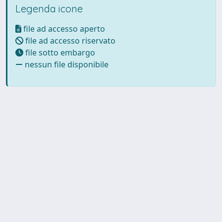
Legenda icone
file ad accesso aperto
file ad accesso riservato
file sotto embargo
nessun file disponibile
Powered by UNITESI
-
Info
Sistema
-
Licenza
-
Utilizzo dei
Copyright © 2026
cookie
-
Area riservata