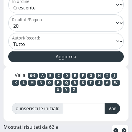
In ordine:
Risultati/Pagina
Autori/Record:
Vai a:
0-9
A
B
C
D
E
F
G
H
I
J
K
L
M
N
O
P
Q
R
S
T
U
V
W
X
Y
Z
o inserisci le iniziali:
Mostrati risultati da 62 a