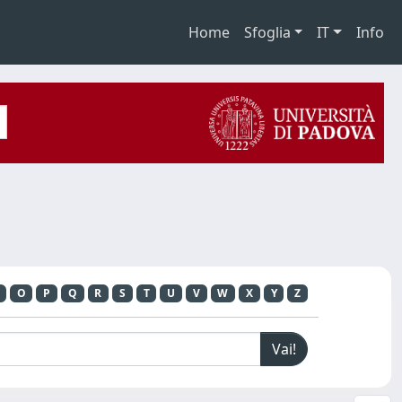
Home
Sfoglia
IT
Info
O
P
Q
R
S
T
U
V
W
X
Y
Z