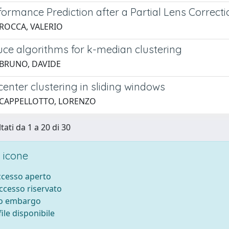
formance Prediction after a Partial Lens Correc
 ROCCA, VALERIO
e algorithms for k-median clustering
 BRUNO, DAVIDE
enter clustering in sliding windows
 CAPPELLOTTO, LORENZO
tati da 1 a 20 di 30
 icone
accesso aperto
accesso riservato
to embargo
ile disponibile