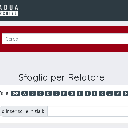
Sfoglia per Relatore
ai a:
0-9
A
B
C
D
E
F
G
H
I
J
K
L
M
N
o inserisci le iniziali: