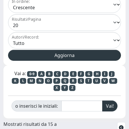
In ordine:
Risultati/Pagina
Autori/Record:
Vai a:
0-9
A
B
C
D
E
F
G
H
I
J
K
L
M
N
O
P
Q
R
S
T
U
V
W
X
Y
Z
o inserisci le iniziali:
Mostrati risultati da 15 a