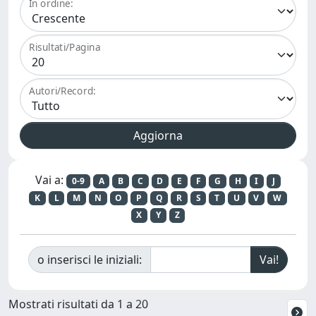
In ordine:
Risultati/Pagina
Autori/Record:
Vai a:
0-9
A
B
C
D
E
F
G
H
I
J
K
L
M
N
O
P
Q
R
S
T
U
V
W
X
Y
Z
o inserisci le iniziali:
Mostrati risultati da 1 a 20