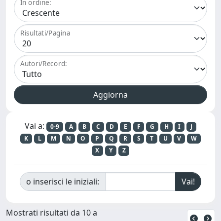
In ordine:
Risultati/Pagina
Autori/Record:
Vai a:
0-9
A
B
C
D
E
F
G
H
I
J
K
L
M
N
O
P
Q
R
S
T
U
V
W
X
Y
Z
o inserisci le iniziali:
Mostrati risultati da 10 a