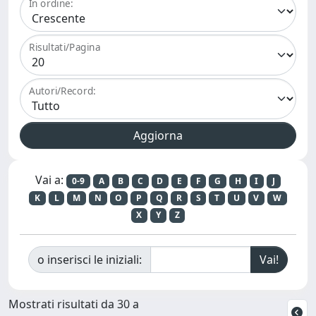
In ordine:
Risultati/Pagina
Autori/Record:
Vai a:
0-9
A
B
C
D
E
F
G
H
I
J
K
L
M
N
O
P
Q
R
S
T
U
V
W
X
Y
Z
o inserisci le iniziali:
Mostrati risultati da 30 a