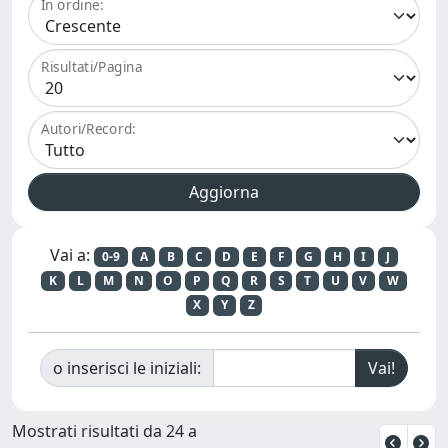
In ordine:
Risultati/Pagina
Autori/Record:
Vai a:
0-9
A
B
C
D
E
F
G
H
I
J
K
L
M
N
O
P
Q
R
S
T
U
V
W
X
Y
Z
o inserisci le iniziali:
Mostrati risultati da 24 a