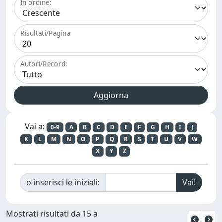
In ordine:
Risultati/Pagina
Autori/Record:
Vai a:
0-9
A
B
C
D
E
F
G
H
I
J
K
L
M
N
O
P
Q
R
S
T
U
V
W
X
Y
Z
o inserisci le iniziali:
Mostrati risultati da 15 a