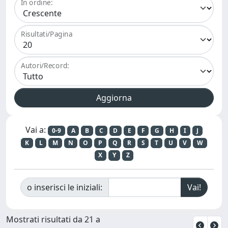
In ordine:
Risultati/Pagina
Autori/Record:
Vai a:
0-9
A
B
C
D
E
F
G
H
I
J
K
L
M
N
O
P
Q
R
S
T
U
V
W
X
Y
Z
o inserisci le iniziali:
Mostrati risultati da 21 a