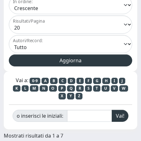
In ordine:
Risultati/Pagina
Autori/Record:
Vai a:
0-9
A
B
C
D
E
F
G
H
I
J
K
L
M
N
O
P
Q
R
S
T
U
V
W
X
Y
Z
o inserisci le iniziali:
Mostrati risultati da 1 a 7