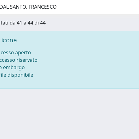
 DAL SANTO, FRANCESCO
tati da 41 a 44 di 44
 icone
accesso aperto
accesso riservato
to embargo
ile disponibile
ilizzo dei cookie
-
Area riservata