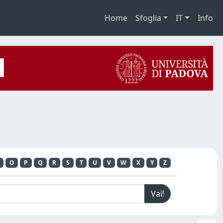
Home
Sfoglia
IT
Info
O
P
Q
R
S
T
U
V
W
X
Y
Z