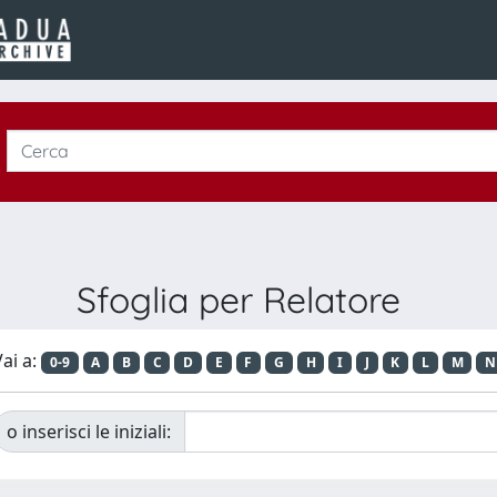
Sfoglia per Relatore
ai a:
0-9
A
B
C
D
E
F
G
H
I
J
K
L
M
N
o inserisci le iniziali: