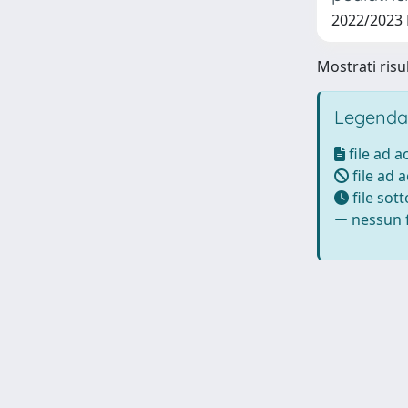
2022/2023
Mostrati risul
Legenda
file ad 
file ad 
file sot
nessun f
Powered by UNITESI
-
Info Sistema
-
Licenza
-
Ut