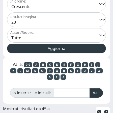
In ordine:
Risultati/Pagina
Autori/Record:
Vai a:
0-9
A
B
C
D
E
F
G
H
I
J
K
L
M
N
O
P
Q
R
S
T
U
V
W
X
Y
Z
o inserisci le iniziali:
Mostrati risultati da 45 a