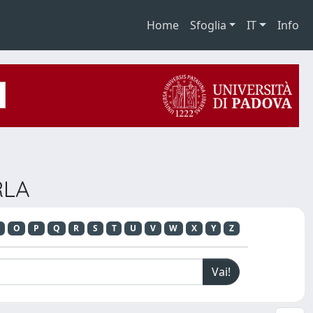
Home
Sfoglia
IT
Info
RLA
O
P
Q
R
S
T
U
V
W
X
Y
Z