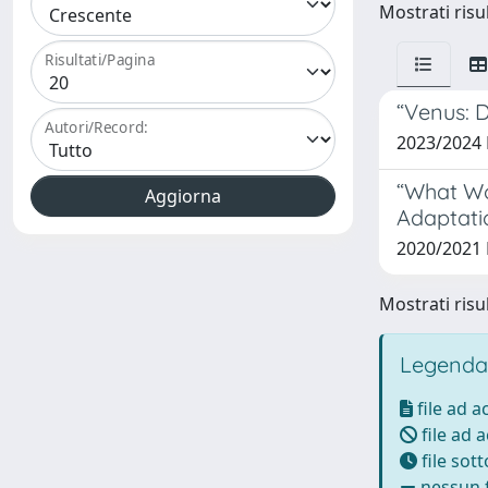
Mostrati risul
Risultati/Pagina
“Venus: 
Autori/Record:
2023/2024
“What Wo
Adaptati
2020/2021
Mostrati risul
Legenda
file ad 
file ad 
file sot
nessun f