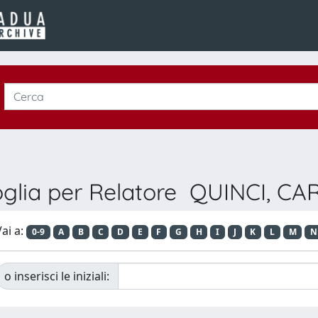
oglia per Relatore QUINCI, CA
ai a:
0-9
A
B
C
D
E
F
G
H
I
J
K
L
M
N
o inserisci le iniziali: