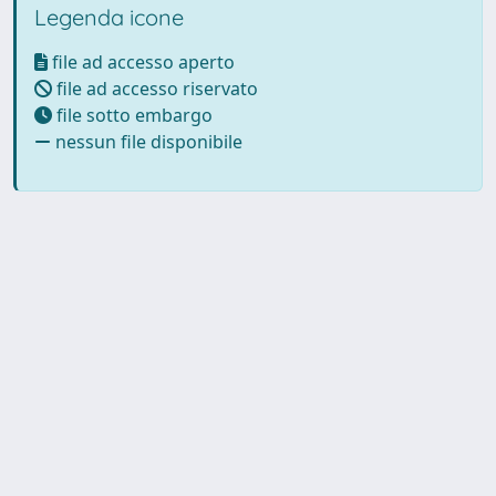
Legenda icone
file ad accesso aperto
file ad accesso riservato
file sotto embargo
nessun file disponibile
Powered by UNITESI
-
Info
Sistema
-
Licenza
-
Utilizzo dei
Copyright © 2026
cookie
-
Area riservata