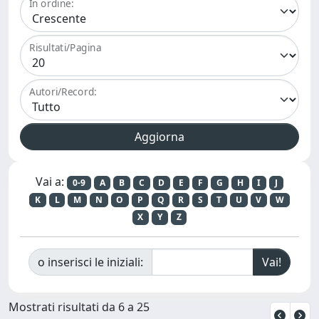
In ordine:
Risultati/Pagina
Autori/Record:
Vai a:
0-9
A
B
C
D
E
F
G
H
I
J
K
L
M
N
O
P
Q
R
S
T
U
V
W
X
Y
Z
o inserisci le iniziali:
Mostrati risultati da 6 a 25