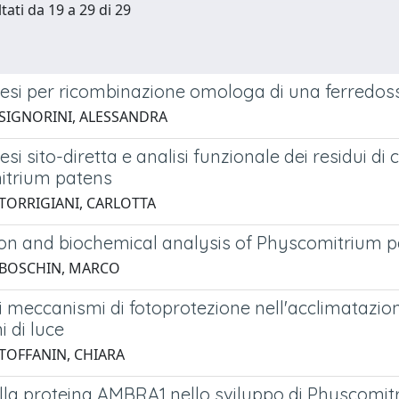
tati da 19 a 29 di 29
si per ricombinazione omologa di una ferredos
 SIGNORINI, ALESSANDRA
i sito-diretta e analisi funzionale dei residui di c
trium patens
 TORRIGIANI, CARLOTTA
tion and biochemical analysis of Physcomitrium p
 BOSCHIN, MARCO
i meccanismi di fotoprotezione nell'acclimatazio
i di luce
 TOFFANIN, CHIARA
lla proteina AMBRA1 nello sviluppo di Physcomitr