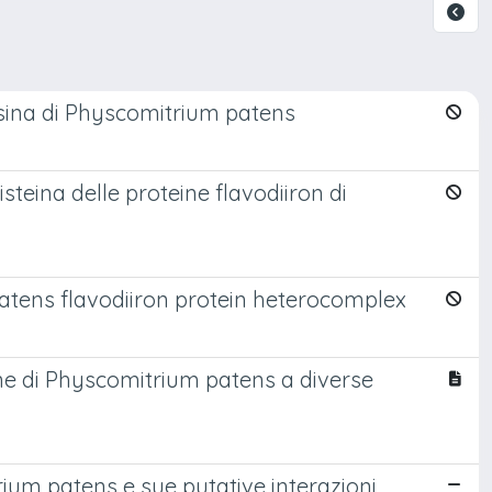
sina di Physcomitrium patens
isteina delle proteine flavodiiron di
atens flavodiiron protein heterocomplex
ne di Physcomitrium patens a diverse
ium patens e sue putative interazioni