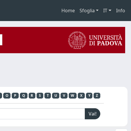
Home
Sfoglia
IT
Info
O
P
Q
R
S
T
U
V
W
X
Y
Z