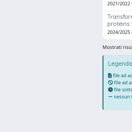
2021/2022 
Transfor
proteins
2024/2025
Mostrati risul
Legenda
file ad 
file ad 
file sot
nessun f