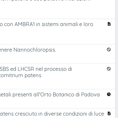
ono con AMBRA1 in sistemi animali e loro
 genere Nannochloropsis.
 PSBS ed LHCSR nel processo di
scomitrium patens
getali presenti all'Orto Botanico di Padova
tens cresciuto in diverse condizioni di luce