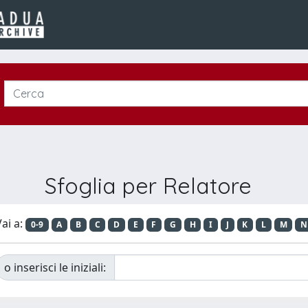
Sfoglia per Relatore
ai a:
0-9
A
B
C
D
E
F
G
H
I
J
K
L
M
N
o inserisci le iniziali: