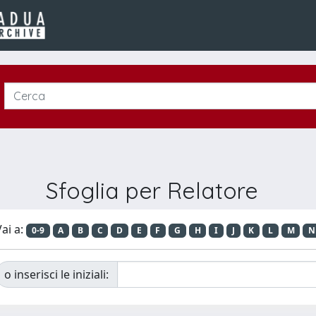
Sfoglia per Relatore
ai a:
0-9
A
B
C
D
E
F
G
H
I
J
K
L
M
N
o inserisci le iniziali: