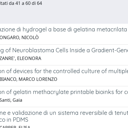
tati da 41 a 60 di 64
zione di hydrogel a base di gelatina metacrilata p
 ONGARO, NICOLÒ
ng of Neuroblastoma Cells Inside a Gradient-Gene
 ZANRE', ELEONORA
n of devices for the controlled culture of multipl
 BIANCO, MARCO LORENZO
n of gelatin methacrylate printable bioinks for c
Santi, Gaia
e e validazione di un sistema reversibile di tenut
ico in PDMS
CARRER, ELISA