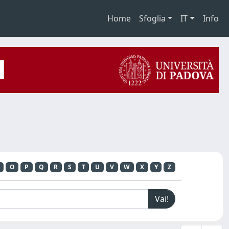
Home
Sfoglia
IT
Info
O
P
Q
R
S
T
U
V
W
X
Y
Z