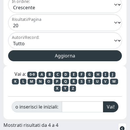
In ordine:
Risultati/Pagina
Autori/Record:
Vai a:
0-9
A
B
C
D
E
F
G
H
I
J
K
L
M
N
O
P
Q
R
S
T
U
V
W
X
Y
Z
o inserisci le iniziali:
Mostrati risultati da 4 a 4