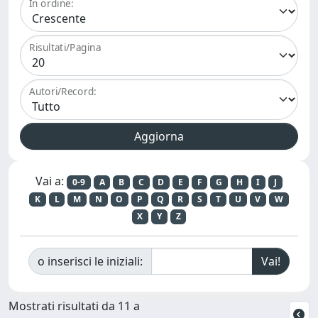
In ordine:
Risultati/Pagina
Autori/Record:
Vai a:
0-9
A
B
C
D
E
F
G
H
I
J
K
L
M
N
O
P
Q
R
S
T
U
V
W
X
Y
Z
o inserisci le iniziali:
Mostrati risultati da 11 a