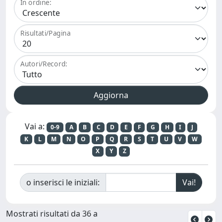
In ordine:
Risultati/Pagina
Autori/Record:
Vai a:
0-9
A
B
C
D
E
F
G
H
I
J
K
L
M
N
O
P
Q
R
S
T
U
V
W
X
Y
Z
o inserisci le iniziali:
Mostrati risultati da 36 a