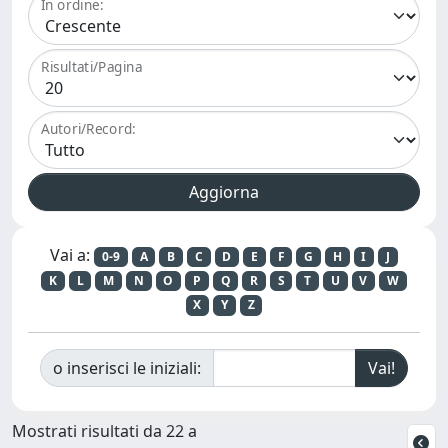
In ordine:
Risultati/Pagina
Autori/Record:
Vai a:
0-9
A
B
C
D
E
F
G
H
I
J
K
L
M
N
O
P
Q
R
S
T
U
V
W
X
Y
Z
o inserisci le iniziali:
Mostrati risultati da 22 a