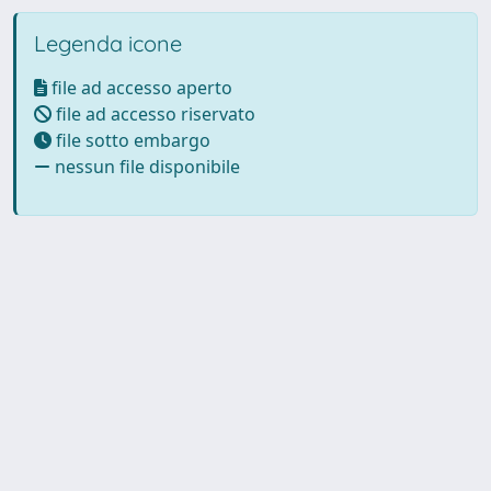
Legenda icone
file ad accesso aperto
file ad accesso riservato
file sotto embargo
nessun file disponibile
Powered by UNITESI
-
Info
Sistema
-
Licenza
-
Utilizzo dei
Copyright © 2026