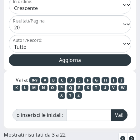
In ordine:
Risultati/Pagina
Autori/Record:
Vai a:
0-9
A
B
C
D
E
F
G
H
I
J
K
L
M
N
O
P
Q
R
S
T
U
V
W
X
Y
Z
o inserisci le iniziali:
Mostrati risultati da 3 a 22