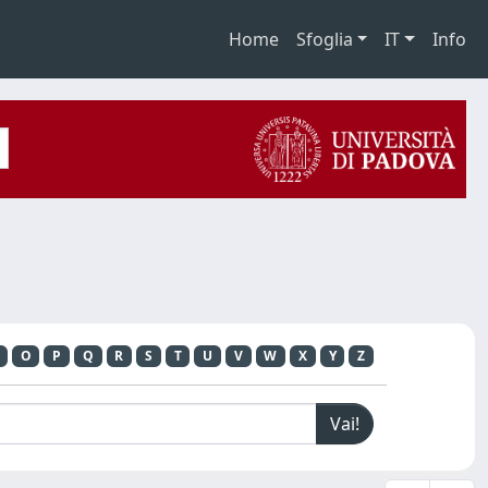
Home
Sfoglia
IT
Info
O
P
Q
R
S
T
U
V
W
X
Y
Z