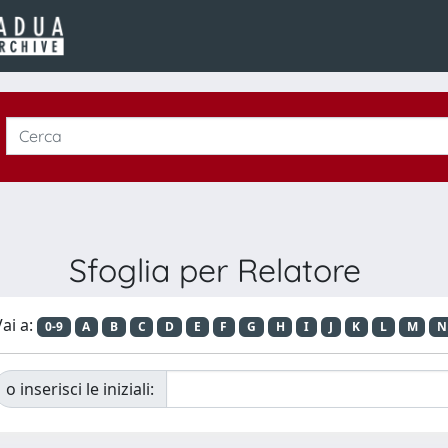
Sfoglia per Relatore
ai a:
0-9
A
B
C
D
E
F
G
H
I
J
K
L
M
N
o inserisci le iniziali: