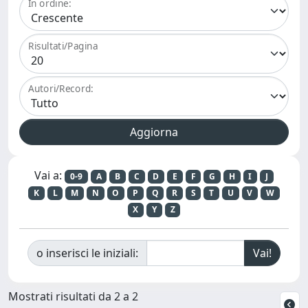
In ordine:
Risultati/Pagina
Autori/Record:
Vai a:
0-9
A
B
C
D
E
F
G
H
I
J
K
L
M
N
O
P
Q
R
S
T
U
V
W
X
Y
Z
o inserisci le iniziali:
Mostrati risultati da 2 a 2