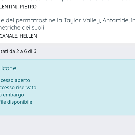
LENTINI, PIETRO
e del permafrost nella Taylor Valley, Antartide, i
triche dei suoli
 CANALE, HELLEN
tati da 2 a 6 di 6
 icone
accesso aperto
accesso riservato
to embargo
ile disponibile