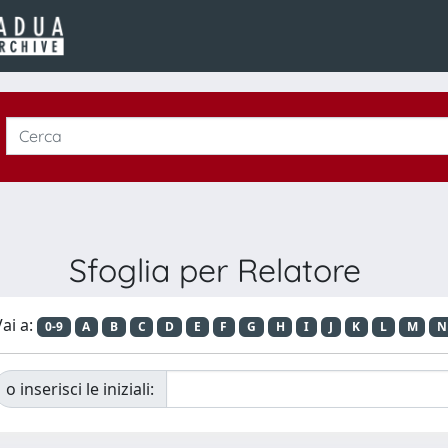
Sfoglia per Relatore
ai a:
0-9
A
B
C
D
E
F
G
H
I
J
K
L
M
N
o inserisci le iniziali: