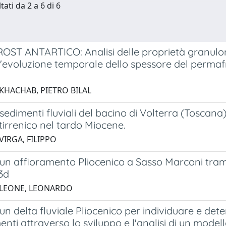
tati da 2 a 6 di 6
ST ANTARTICO: Analisi delle proprietà granulome
l'evoluzione temporale dello spessore del permafr
a
 KHACHAB, PIETRO BILAL
 sedimenti fluviali del bacino di Volterra (Toscana
irrenico nel tardo Miocene.
VIRGA, FILIPPO
 un affioramento Pliocenico a Sasso Marconi tramit
3d
 LEONE, LEONARDO
 un delta fluviale Pliocenico per individuare e det
enti attraverso lo sviluppo e l'analisi di un modell