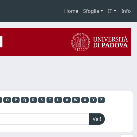
Home
Sfoglia
IT
Info
O
P
Q
R
S
T
U
V
W
X
Y
Z