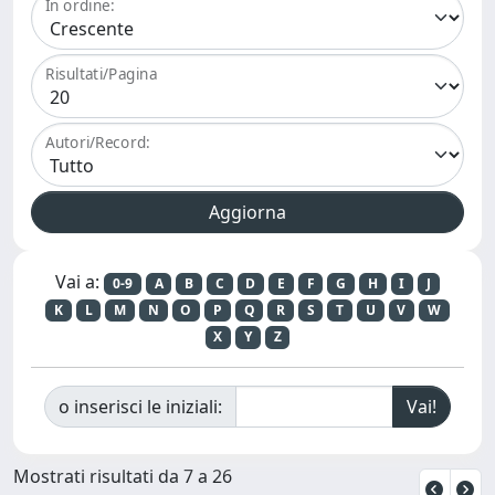
In ordine:
Risultati/Pagina
Autori/Record:
Vai a:
0-9
A
B
C
D
E
F
G
H
I
J
K
L
M
N
O
P
Q
R
S
T
U
V
W
X
Y
Z
o inserisci le iniziali:
Mostrati risultati da 7 a 26