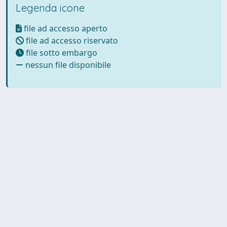
Legenda icone
file ad accesso aperto
file ad accesso riservato
file sotto embargo
nessun file disponibile
Powered by UNITESI
-
Info
Sistema
-
Licenza
-
Utilizzo dei
Copyright © 2026
cookie
-
Area riservata