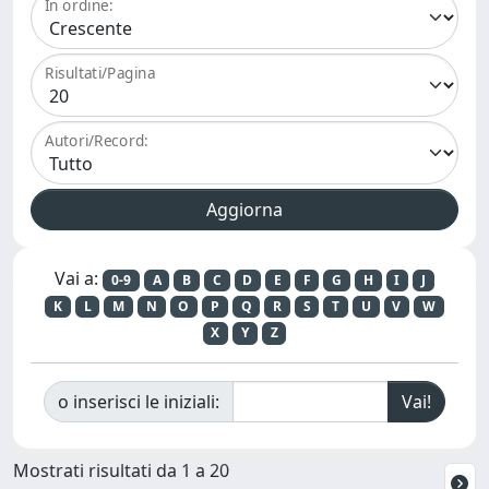
In ordine:
Risultati/Pagina
Autori/Record:
Vai a:
0-9
A
B
C
D
E
F
G
H
I
J
K
L
M
N
O
P
Q
R
S
T
U
V
W
X
Y
Z
o inserisci le iniziali:
Mostrati risultati da 1 a 20