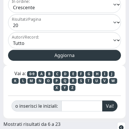
In ordine:
Risultati/Pagina
Autori/Record:
Vai a:
0-9
A
B
C
D
E
F
G
H
I
J
K
L
M
N
O
P
Q
R
S
T
U
V
W
X
Y
Z
o inserisci le iniziali:
Mostrati risultati da 6 a 23