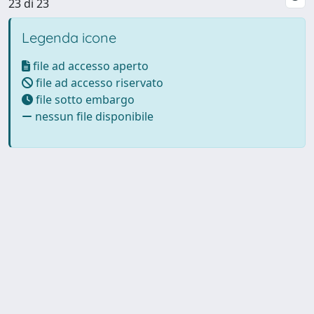
23 di 23
Legenda icone
file ad accesso aperto
file ad accesso riservato
file sotto embargo
nessun file disponibile
Powered by UNITESI
-
Info
Sistema
-
Licenza
-
Utilizzo dei