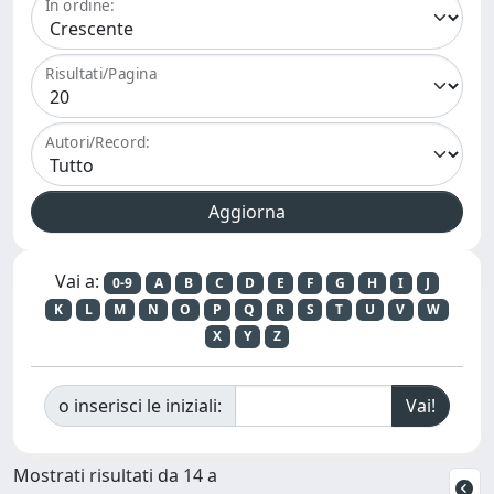
In ordine:
Risultati/Pagina
Autori/Record:
Vai a:
0-9
A
B
C
D
E
F
G
H
I
J
K
L
M
N
O
P
Q
R
S
T
U
V
W
X
Y
Z
o inserisci le iniziali:
Mostrati risultati da 14 a